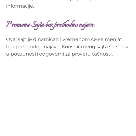
informacije.
Promena Sajta bez prethodne najave
Ovaj sajt je dinamičan i vremenom će se menjati
bez prethodne najave. Korisnici ovog sajta su stoga
u potpunosti odgovorni za proveru tačnosti,
potpunosti i podobnosti sadržaja koji se na njemu
nalaze.
Dostupnost Sajta
Beauty Studio Mirka zadržava pravo da prekine,
obustavi, izmeni ili suspenduje, privremeno ili
zauvek, bilo koji aspekat sajta, uključujući
dostupnost funkcija sajta, u bilo koje vreme bez
prethodnog obaveštenja. Slažete se da Beauty