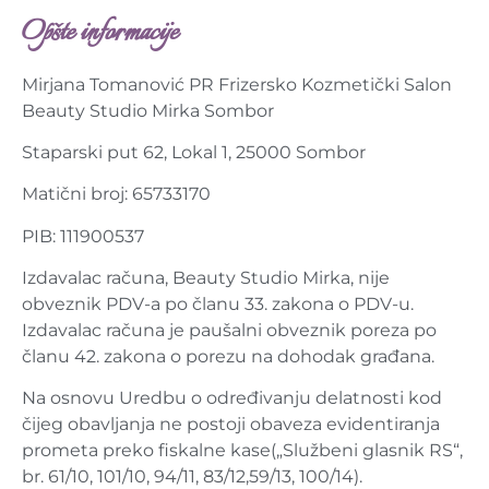
Opšte informacije
Mirjana Tomanović PR Frizersko Kozmetički Salon
Beauty Studio Mirka Sombor
Staparski put 62, Lokal 1, 25000 Sombor
Matični broj: 65733170
PIB: 111900537
Izdavalac računa, Beauty Studio Mirka, nije
obveznik PDV-a po članu 33. zakona o PDV-u.
Izdavalac računa je paušalni obveznik poreza po
članu 42. zakona o porezu na dohodak građana.
Na osnovu Uredbu o određivanju delatnosti kod
čijeg obavljanja ne postoji obaveza evidentiranja
prometa preko fiskalne kase(„Službeni glasnik RS“,
br. 61/10, 101/10, 94/11, 83/12,59/13, 100/14).