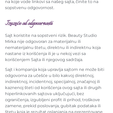
na koje vode linkovi sa našeg sajta, činite to na
sopstvenu odgovornost.
Izuzeće od odgovornosti
Sajt koristite na sopstveni rizik. Beauty Studio
Mirka nije odgovoran za materijalnu ili
nematerijalnu štetu, direktnu ili indirektnu koja
nastane iz korišćenja ili je u nekoj vezi sa
korišćenjem Sajta ili njegovog sadržaja.
Sajt i kompanija koja upravlja sajtom ne može biti
odgovorna za učešće u bilo kakvoj direktnoj,
indirektnoj, incidentnoj, specijalnoj, značajnoj ili
kaznenoj šteti od korišćenja ovog sajta ili drugih
hiperlinkovanih sajtova uključujući, bez
ograničenja, izgubljeni profit ili prihod, troškove
zamene, prekid poslovanja, gubitak podataka ili
štetu koja je rezultat oslanjanja na prezentovane