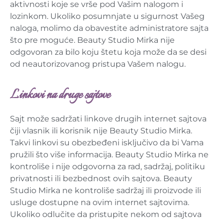
aktivnosti koje se vrše pod Vašim nalogom i
lozinkom. Ukoliko posumnjate u sigurnost Vašeg
naloga, molimo da obavestite administratore sajta
što pre moguće. Beauty Studio Mirka nije
odgovoran za bilo koju štetu koja može da se desi
od neautorizovanog pristupa Vašem nalogu.
Linkovi na druge sajtove
Sajt može sadržati linkove drugih internet sajtova
čiji vlasnik ili korisnik nije Beauty Studio Mirka.
Takvi linkovi su obezbeđeni isključivo da bi Vama
pružili što više informacija. Beauty Studio Mirka ne
kontroliše i nije odgovorna za rad, sadržaj, politiku
privatnosti ili bezbednost ovih sajtova. Beauty
Studio Mirka ne kontroliše sadržaj ili proizvode ili
usluge dostupne na ovim internet sajtovima.
Ukoliko odlučite da pristupite nekom od sajtova