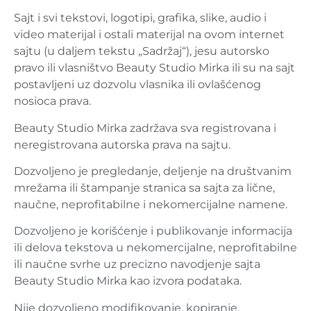
Sajt i svi tekstovi, logotipi, grafika, slike, audio i
video materijal i ostali materijal na ovom internet
sajtu (u daljem tekstu „Sadržaj“), jesu autorsko
pravo ili vlasništvo Beauty Studio Mirka ili su na sajt
postavljeni uz dozvolu vlasnika ili ovlašćenog
nosioca prava.
Beauty Studio Mirka zadržava sva registrovana i
neregistrovana autorska prava na sajtu.
Dozvoljeno je pregledanje, deljenje na društvanim
mrežama ili štampanje stranica sa sajta za lične,
naučne, neprofitabilne i nekomercijalne namene.
Dozvoljeno je korišćenje i publikovanje informacija
ili delova tekstova u nekomercijalne, neprofitabilne
ili naučne svrhe uz precizno navodjenje sajta
Beauty Studio Mirka kao izvora podataka.
Nije dozvoljeno modifikovanje, kopiranje,