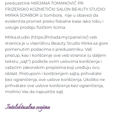
preduzetink MIRJANA TOMANOVIĆ PR
FRIZERSKO KOZMETIČKI SALON BEAUTY STUDIO
MIRKA SOMBOR iz Sombora, nije u obavezi da
evidentira promet preko fiskalne kase iako robu i
usluge prodaju fizičkim licima.
Mirka.studio (https://mitada.mycpanel.rs/) veb
stranica je u vlasništvu Beauty Studio Mirka sa gore
pomenutim podacima o preduzetniku. Vaš
pristup, kao i korišćenje ove veb stranice (u daljem
tekstu „sajt“) podleže ovim uslovima korišćenja i
važećim zakonskim propisima koji uređuju ovu
oblast. Pristupom i korišćenjem sajta, prihvatate
bez ograničenja, ove uslove korišćenja. Ukoliko ne
prihvatate ove uslove korišćenja bez ograničenja,
molimo Vas da napustite sajt.
Intelektualna svojina